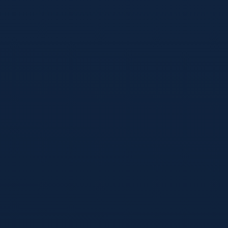
态信息系统：刷新足够快、界面足够稳、结构足够清楚、操作
足够顺手。只有四者同时成立，才可能形成令人信赖的移动竞
技体验。
01
减少等待感
让用户在浏览赛事时获得连续反馈，降低页面停滞带来的割裂
感。
02
降低理解成本
通过结构化展示重点信息，帮助用户更快掌握当前赛况。
03
提升移动适配
在小屏设备中也保持内容完整、阅读清晰与触控顺畅。