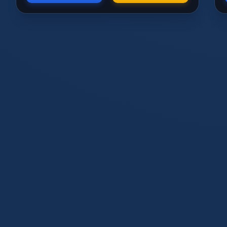
稳定
移动端响应体验
直观
赛事信息结构化