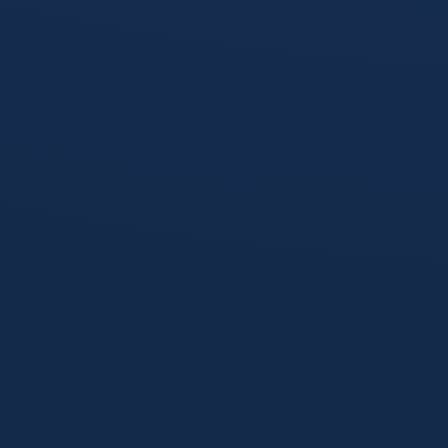
动态信息可视化
通过清晰的标签、比分模块、状态色彩与关键事件提示，帮助
用户更轻松理解赛况变化，降低信息阅读门槛。