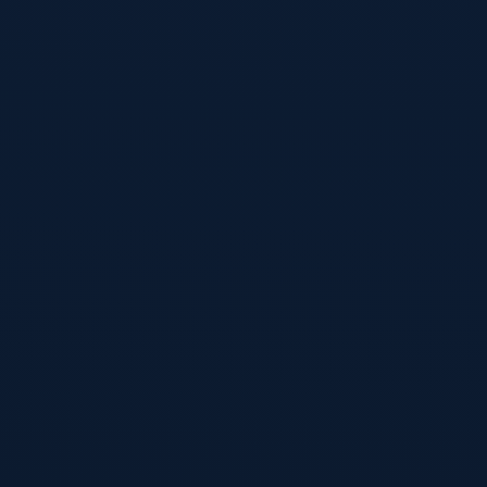
米兰体育 Milan Sports
米兰体育致力于打造高效、稳定、便捷的移动竞技体验，覆盖
实时比分、滚球互动与多端访问服务。
公司名称：米兰体育竞技（国际）有限公司
登记编号：MS-2026-MILAN-SPORTS
联系电话：
+63-9123456789
联系邮箱：
support@milan-ltd.com
办公地址：Level 28, Ayala Tower, Makati, Metro Manila
服务时间：7x24小时 全天候服务
网站导航
米兰体育官方网站