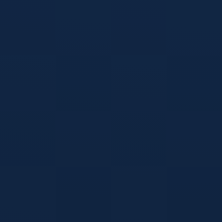
比分与阶段状态
关键事件时间线
移动端阅读效率
比分与比赛阶段同步显示
用户查看实时比分时，除了关注双方分差，更需要同时知道当
前比赛处于哪个阶段。例如开局、中段、下半场、补时或关键
节点附近。阶段信息与比分共同出现，可以显著提升阅读效
率，减少“知道结果却不了解背景”的情况。
米兰体育在展示逻辑上强调状态与数据并列，让用户无需多次
跳转即可掌握赛事当前位置，从而更自然地持续跟踪整场比赛
的发展节奏。
稳定架构
对于实时数据产品而言，稳定性决定体验下限。无论是赛事列
表切换、赛况刷新还是模块加载，连续性与一致性都会直接影
响用户的感知质量。