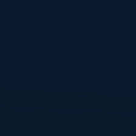
App下载中心
新手注册领福利
滚球与比分技术
安全与合规保障
快捷入口
官方下载
新用户注册
合作与信任
NFL分析与赔率平台
开云体育
乐鱼客户端
乐鱼体育
华体会体
育官方网站
LPL预测大师
棋牌游戏下载
安博体育
NBA竞猜中
心
球友体育
© 2026 米兰体育 Milan Sports. All rights reserved.
安全与合规
App下载
开户注册
客服支持