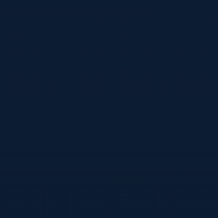
体育
2026世界杯加拿大结果：从看台到热搜，一代球迷
把比分写成国家记忆
2026-04-17