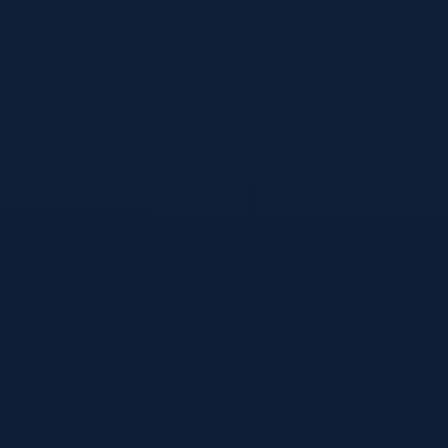
体育
2026世界杯开幕时间美国分组情况：新球迷入坑，
这一篇先看懂
2026-05-20