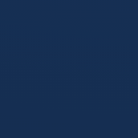
运营商或联合会员方案：
常把宽带、电视盒子、视频会
员打包，价格更友好。
判断平台是否靠谱，可以看三个信号：是否明确写着
官方转
播
、是否支持赛程页和直播页的连续观看、是否提供清晰的会
员权益说明。越正规的平台，越少出现临时换源、卡顿掉线、
画质自动降级等问题。
收费模式怎么选：别只盯着会员价格
很多球迷第一反应是“哪个最便宜”，但世界杯这类大赛，真正
影响成本的不是单月价格，而是
你要看多久、用几台设备、是
否需要4K、要不要回放
。常见收费方式一般有下面几种：
单月会员：
适合只想看赛事周期、且平时不用该平台的
人，成本可控。
赛事包/体育包：
如果平台单独提供体育内容，通常比开
全站会员更划算。
年费会员：
适合平时也看剧、看综艺的人，但为世界杯
单独开年费往往不够精打细算。
联合套餐：
例如宽带、电视盒子、视频会员打包，常有