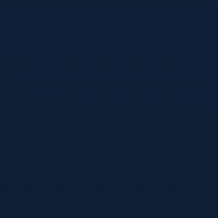
体育
2026世界杯决赛美加墨结果：从看台到客厅，一代
球迷共同的情绪坐标