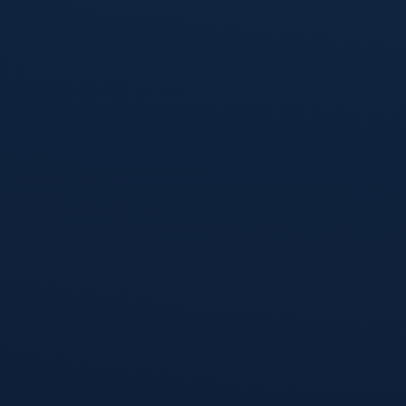
旅行
2026-04-30 07:18:18
2026世界杯球队加拿大门票怎么选：多伦
多、温哥华观赛旅行全攻略，花对钱比买
到票更重要
同样是2026世界杯球队加拿大门票，有人想看战术，有人只想
沉浸在现场氛围里，也有人为球星而来。本文从多伦多、温哥
华的球场体验、周边吃住行到不同票档性价比，帮你在预算内
选到最合适的一张票。