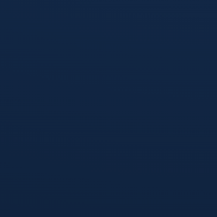
Avery Chen
2026-04-30 07:18:18
118