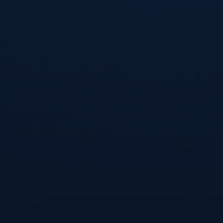
公司名称：米兰体育竞技（国际）有限公司
登记编号：MS-2026-MILAN-SPORTS
联系电话：
+63-9123456789
联系邮箱：
support@milan-ltd.com
办公地址：Level 28, Ayala Tower, Makati, Metro Manila
服务时间：7x24小时 全天候服务
网站导航
米兰体育官方网站
App下载中心
新手注册领福利
滚球与比分技术
安全与合规保障
快捷入口