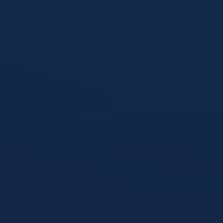
推荐阅读
2026世界杯球队加拿大门票怎么选：多伦
多、温哥华观赛旅行全攻略，花对钱比买
到票更重要
同样是2026世界杯球队加拿大门票，有人想看战术，有人只想
沉浸在现场氛围里，也有人为球星而来。本文从多伦多、温哥
华的球场体验、周边吃住行到不同票档性价比，帮你在预算内
选到最合适的一张票。