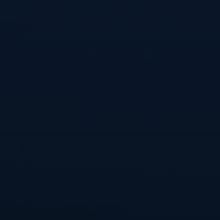
官方下载
新用户注册
合作与信任
NFL分析与赔率平台
开云体育
乐鱼客户端
乐鱼体育
华体会体
育官方网站
LPL预测大师
棋牌游戏下载
安博体育
NBA竞猜中
心
球友体育
© 2026 米兰体育 Milan Sports. All rights reserved.
安全与合规
App下载
开户注册
客服支持