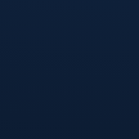
查看文章
分类最新文章
2026世界杯球队加拿大门票怎么选：多伦多、温哥
华观赛旅行全攻略，花对钱比买到票更重要
2026-04-30 07:18:18
更多分类
体育分析
1
体育
21
体育商业
1
旅游攻略
1
旅行攻略
2
旅行
1
体育科技
2
足球
1
站内浏览
返回首页
滚球与比分技术
安全与合规保障