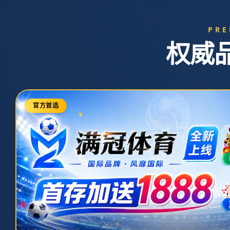
米兰体育 Milan Sports