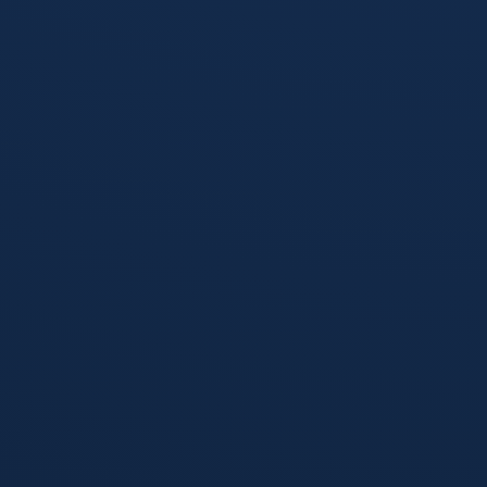
推荐阅读
2026世界杯预测与下注指南：如何用数据
思维拆解绿茵风云与规避风险
四年一度的足球盛宴即将来临。面对2026世界杯，盲目跟风不
可取。本文将带你从零构建科学的赛事分析框架，掌握数据背
后的逻辑与风险红线。
戴维·林 (David Lin)
2026-05-28 15:11:37
244