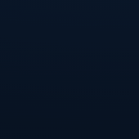
合作与信任
NFL分析与赔率平台
开云体育
乐鱼客户端
乐鱼体育
华体会体
育官方网站
LPL预测大师
棋牌游戏下载
安博体育
NBA竞猜中
心
球友体育
© 2026 米兰体育 Milan Sports. All rights reserved.
安全与合规
App下载
开户注册
客服支持