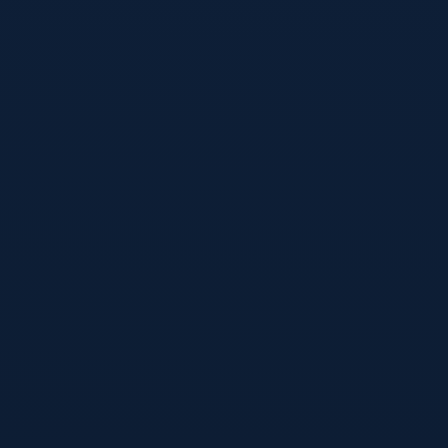
2026世界杯开幕时间北美数据统计：黄金时段背后
的商业逻辑与流量密码
开幕时间不只是赛程表上的一个数字，它会直接影响广告曝
光、门票销售、城市交通与旅游热度。本文从北美时间分布出
发，拆解2026世界杯的商业价值，并对比往届世界杯，给出更
具前瞻性的判断。
阅读详情
栏目与主题
继续探索官网内容结构
首页是进入品牌生态的起点，而内容栏目则进一步帮助用户理
解平台能力、更新方向与相关主题。通过清晰的分类布局，用
户能够更方便地找到适合自己的阅读入口与功能说明。
体育分析
1
体育
21
体育商业
1
旅游攻略
1
旅行攻略
2
旅行
1
App 下载中心