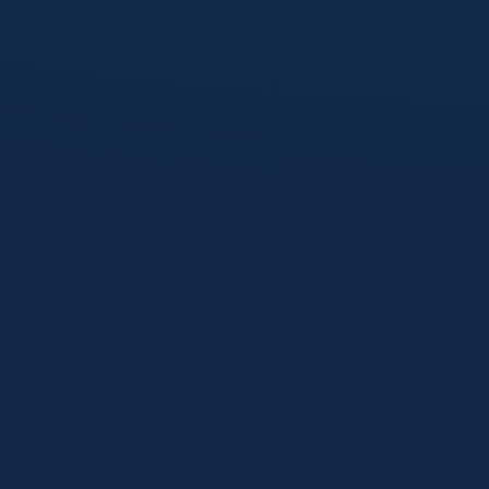
入安装或注册阶段。
赛事节奏更容易掌握
通过重点信息分层展示，让用户在更短时间内看清比赛进程与
页面重点。
移动操作更贴近使用习惯
从触达、浏览到进入应用场景，整体流程更加自然，适配碎片
化访问需求。
品牌入口更具权威感
统一的官网视觉与内容逻辑，有助于用户快速确认站点身份与
核心用途。
转化路径更集中
用户可基于自身需求继续访问下载中心、注册入口、功能页与
安全说明页。