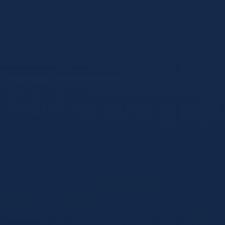
路径清晰聚焦
从首页即可直达下载、注册、技术功能与安全说明，减少用户
寻找信息的时间成本。
信任感建立
通过品牌信息、内容更新与规范化页面层次，增强官网身份识
别与访问安心感。
核心体验聚焦
围绕实时滚球与极速比分，打造更顺畅的
移动竞技入口
首页的价值不只是展示品牌名称，而是帮助访客在第一时间理
解产品能力。米兰体育将内容表达集中在两个高关注点：一是
实时滚球比分的清晰呈现，二是移动端体验的顺畅衔接。这样
的信息结构更符合用户决策路径，也更适合从品牌认知快速进