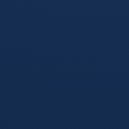
品牌入口
移动场景更高效衔接
Official
品牌官网入口