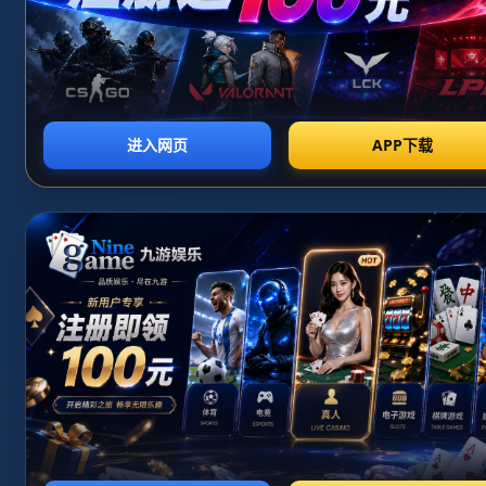
流畅
移动端操作响应自然
便捷
品牌入口与功能路径明确