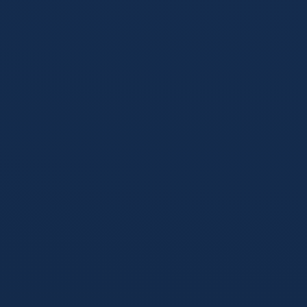
为什么用户会从这里开始认识米兰体育
作为品牌权威入口，首页不仅承担展示作用，更需要完成用户
认知建立、功能理解与转化引导。页面结构围绕“看懂品牌、
感受产品、进入下载或注册路径”展开，让新访客在更短时间
内获得明确判断，并自然推进到下一步。
即时信息呈现
围绕滚球比分与动态变化进行重点展示，帮助用户更快理解平
台的核心体验方向。
移动优先设计
面向移动端竞技体验优化操作流程，减少跳转阻力，提升访问
与安装意愿。