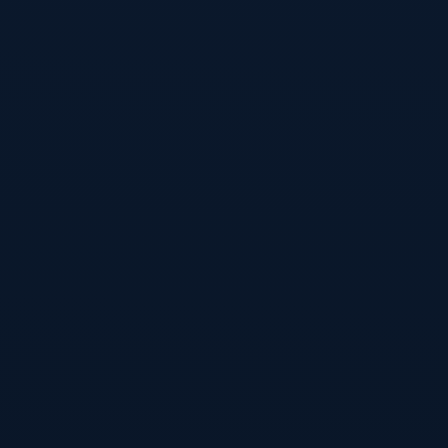
明。
前往下载中心
查看注册流程