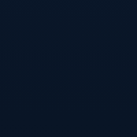
米兰体育 Milan Sports
米兰体育致力于打造高效、稳定、便捷的移动竞技体验，覆盖
实时比分、滚球互动与多端访问服务。
公司名称：米兰体育竞技（国际）有限公司
登记编号：MS-2026-MILAN-SPORTS
联系电话：
+63-9123456789
联系邮箱：
support@milan-ltd.com
办公地址：Level 28, Ayala Tower, Makati, Metro Manila
服务时间：7x24小时 全天候服务
网站导航
米兰体育官方网站
App下载中心
新手注册领福利