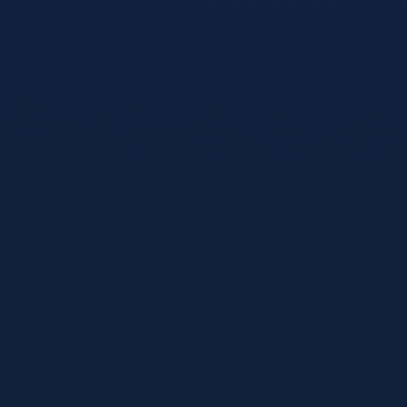
理解功能
继续深入查看滚球与比分技术、更新内容与安全信息，形成更
稳定的信任与兴趣。
3
进入行动
根据自身需求前往 App 下载中心或注册页面，实现从品牌官
网到具体场景的自然过渡。
内容更新
最新资讯与功能洞察
及时更新的内容有助于提升官网活跃度，也让用户更容易持续
关注平台变化、技术优化与品牌动态。以下内容可作为您进一
步了解米兰体育的延伸入口。
查看更多功能说明
体育分析
2026-05-28 15:11:37