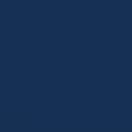
赛地图
如果你是第一次追世界杯，最容易被绕晕的就是“什么时候开
幕、美国在哪一组、首场比赛在哪儿看”。别担心，这篇就按
入坑顺序讲：先看开幕时间，再看美国赛区分组，最后带你认
识美国队的小组赛对手、明星球员和真正值得盯住的看点。