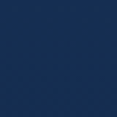
一般来说，
世界杯开幕时间
就是整届比赛正式开始的那一刻。
它通常对应开幕战打响的时间，也就是全世界球迷一起守着屏
幕，等第一脚开球的那场比赛。对新球迷来说，你不需要一下
子弄懂所有赛程，只要先抓住“开幕战”这个时间锚点，就能把
整届赛事的节奏搭起来。
2026世界杯由美国、加拿大和墨西哥联合举办，开幕阶段会带
着非常强的北美气质：节奏快、场地大、观众热情高，而且跨
城市观赛的体验会比以往更丰富。换句话说，这不只是“比赛
开了”，更像是一场持续数周的足球派对正式拉开帷幕。
开幕战到底是什么？为什么大家都盯着它
开幕战可以理解为世界杯的“第一集”。它不是随便一场普通比
赛，而是整个赛事的起点：赛程、转播、球迷情绪、媒体关
注，都会从这场比赛开始全面升温。很多人第一次看世界杯，
就是因为开幕战的氛围太容易“带人入坑”了。
你会看到这样一种画面：球场灯光亮起，观众席像海浪一样翻
涌，国歌、鼓点、旗帜和欢呼声一起出现。哪怕你对球队还不