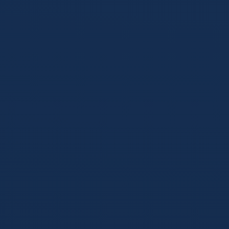
熟，也会本能地被那种“全世界都在等这一刻”的感觉感染。
为什么美国赛区的分组格外受关注？
说到
美国分组情况
，大家关注度高主要有三个原因。第一，美
国是东道主之一，主场天然自带流量；第二，美国队本身就是
“最容易被全球球迷围观”的主队之一；第三，2026年赛制和赛
区安排更复杂，分组结果直接影响出线难度，所以每一组都像
在提前剧透比赛的悬念。
对新球迷来说，你可以把“分组”想成一张入场地图：同组的球
队会先互相交手，谁表现更稳，谁就更接近晋级下一阶段。所
以，分组不是冷冰冰的名单，而是决定“谁先遇上谁、谁更容
易出线”的关键线索。
有东道主球队，讨论热度会更高。
有跨大洲强队碰面，话题性更强。
有明星球员同组，比赛更容易出“名场面”。
首场比赛城市和球场氛围：为什么会让人
一眼上头