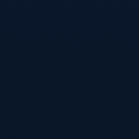
体育
2026-05-13
2026世界杯墨西哥直播平台怎么选？4类球迷的最强
搭配方案，看球不再将就
同样是看世界杯，有人追求省钱省流，有人要战术视角，有人
只想深夜大屏沉浸感。本文按真实球迷画像，帮你快速找到最
适合自己的2026世界杯墨西哥直播平台组合。
继续阅读