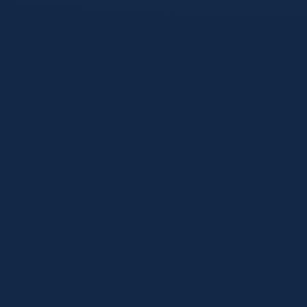
体育分析
2026世界杯预测与下注指南：如何用数据思维拆解