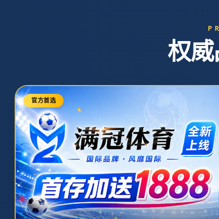
米兰体育 Milan Sports