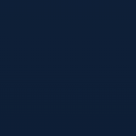
战，一篇看懂冠军诞生的全景复盘
2026-04-15
最新发布
快速浏览近期内容
2026世界杯预测与下注指南：如何用数据思维
拆解绿茵风云与规避风险
体育分析
·
2026-05-28
2026世界杯开幕时间美国分组情况：新球迷入
坑，这一篇先看懂
体育
·
2026-05-20