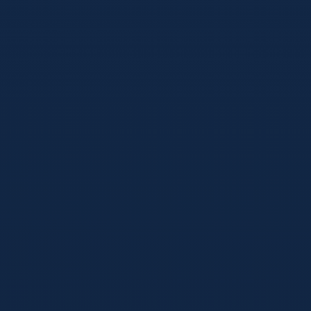
体育商业
2026世界杯开幕时间北美数据统计：黄金时段背后
的商业逻辑与流量密码
2026-05-19