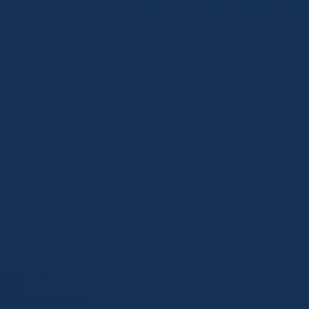
新球迷入坑指南
2026世界杯开幕时间美国分组情况：新球迷也能轻松看懂的观