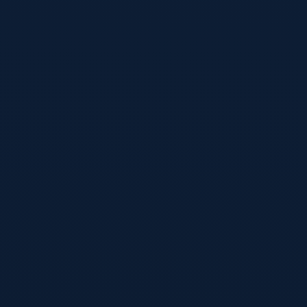
分类导航
查找更多专题内容
体育分析
1
体育
21
体育商业
1
旅游攻略
1
旅行攻略
2
旅行
1
体育科技
2
足球
1
相关文章
延伸阅读，帮助您快速获取更多相关信息