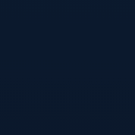
体育
2026-05-15
2026世界杯墨西哥赛制全解析：48队扩军后，爆冷
与强强对话会在哪一轮上演？
2026世界杯首次扩军到48支球队，墨西哥赛区的分组、小组赛
轮次和出线逻辑都将变得更复杂。本文用最直白的方式拆解赛
制，并结合世界杯历史演变，帮你提前看懂哪些比赛最容易爆
冷、哪些阶段最可能出现巅峰对决。
继续阅读