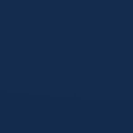
世界杯的开幕夜，城市本身就像舞台的一部分。以美国赛区的
观赛体验来说，首场比赛所在城市往往会提前进入“节日模
式”：街头有球迷聚集，球场外有合影打卡，餐厅和酒吧都在
直播比赛，整个城市像是在陪你一起倒计时。
球场氛围更是重点。美国球场通常容量大、视野开阔，配合大
型开幕秀、灯光效果和高分贝助威声，第一次去现场的人很容
易被震住。就算不在现场，隔着屏幕也能感到一种很强的“比
赛终于来了”的兴奋感。
美国队小组赛怎么看？先认识对手，再看
赢球逻辑
如果你最关心的是美国队，那就先别急着问“能走多远”，先看
它在小组赛里会碰到谁。
小组赛对手
的风格，往往比单纯排名
更能说明比赛难不难：有的队擅长防守反击，有的队节奏很
快，有的队则特别会利用定位球制造威胁。
对新球迷来说，判断一场小组赛值不值得追，最简单的方法就