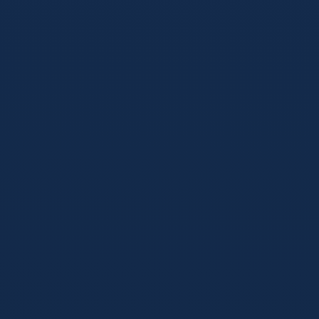
先确定开幕时间，别错过第一天的热度。
重点关注美国队所在小组和同组对手。
把明星球员当作你的“观赛入口”。
每看一场，就顺手记一下积分和晋级形势。
这样追下来，你会发现世界杯并不难懂。它其实很像一部超长
连续剧：开场有仪式感，中间有冲突和悬念，到了小组赛最后
一轮，紧张感会一下子拉满。你只要把最关键的节点盯住，就
能轻松跟上节奏。
结语：先看开幕，再看分组，世界杯就没
那么难懂了
对于第一次追世界杯的人来说，最聪明的办法不是一上来背完
所有球队，而是从
2026世界杯开幕时间美国分组情况
开始，先
抓住开幕夜的兴奋点，再顺着美国队的小组赛去认识对手和看
点。等你看懂一场，后面的比赛就会越来越顺。
如果你已经开始期待那种满场欢呼、灯光闪烁、开球前全场屏
息的瞬间，那恭喜你，你已经有一点世界杯球迷的样子了。